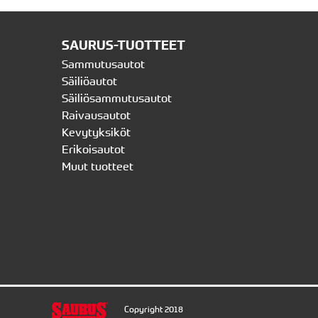
SAURUS-TUOTTEET
Sammutusautot
Säiliöautot
Säiliösammutusautot
Raivausautot
Kevytyksiköt
Erikoisautot
Muut tuotteet
Copyright 2018