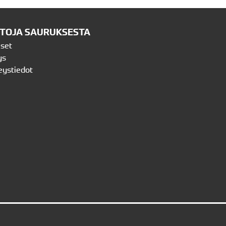
ETOJA SAURUKSESTA
iset
ys
eystiedot