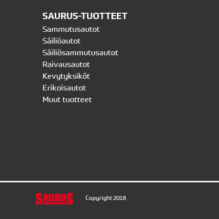
SAURUS-TUOTTEET
Sammutusautot
Säiliöautot
Säiliösammutusautot
Raivausautot
Kevytyksiköt
Erikoisautot
Muut tuotteet
Copyright 2018