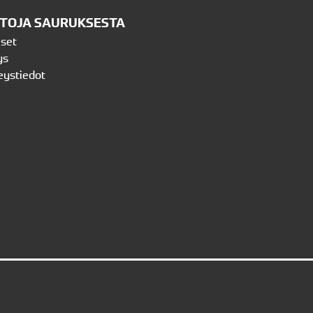
ETOJA SAURUKSESTA
iset
ys
eystiedot