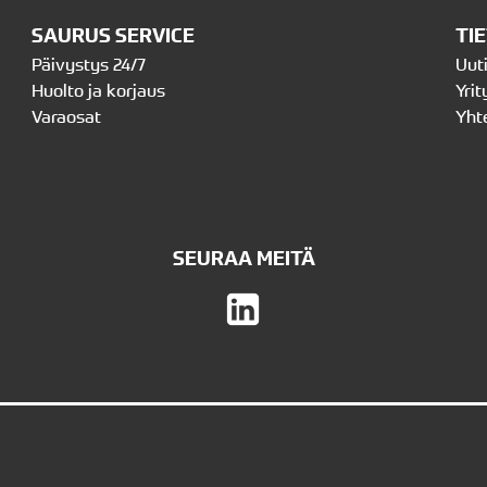
SAURUS SERVICE
TI
Päivystys 24/7
Uut
Huolto ja korjaus
Yrit
Varaosat
Yht
SEURAA MEITÄ