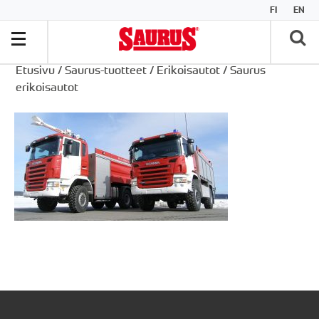
FI
EN
Etusivu
/
Saurus-tuotteet
/
Erikoisautot
/
Saurus
erikoisautot