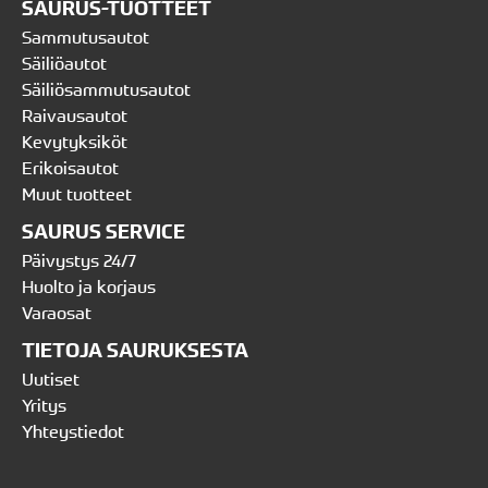
SAURUS-TUOTTEET
Sammutusautot
Säiliöautot
Säiliösammutusautot
Raivausautot
Kevytyksiköt
Erikoisautot
Muut tuotteet
SAURUS SERVICE
Päivystys 24/7
Huolto ja korjaus
Varaosat
TIETOJA SAURUKSESTA
Uutiset
Yritys
Yhteystiedot