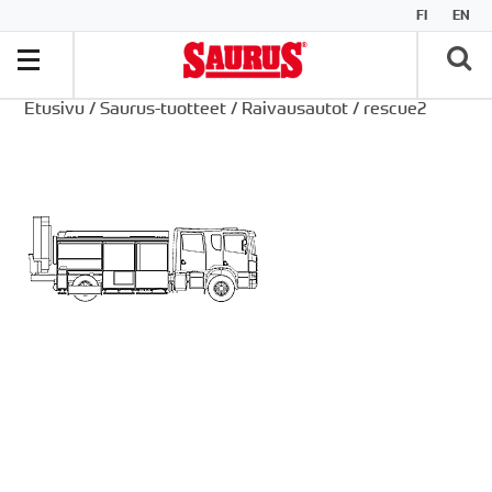
FI
EN
Etusivu
/
Saurus-tuotteet
/
Raivausautot
/
rescue2