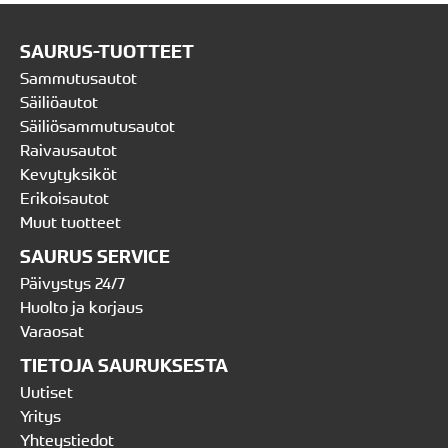
SAURUS-TUOTTEET
Sammutusautot
Säiliöautot
Säiliösammutusautot
Raivausautot
Kevytyksiköt
Erikoisautot
Muut tuotteet
SAURUS SERVICE
Päivystys 24/7
Huolto ja korjaus
Varaosat
TIETOJA SAURUKSESTA
Uutiset
Yritys
Yhteystiedot