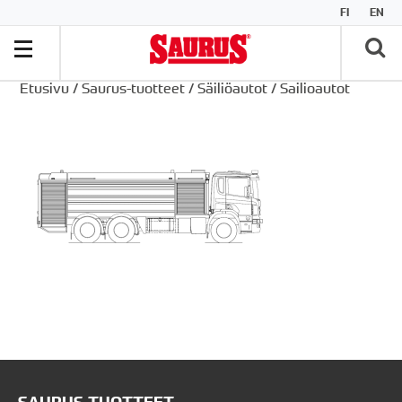
FI
EN
Etusivu
/
Saurus-tuotteet
/
Säiliöautot
/
Sailioautot