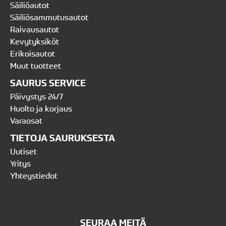
Säiliöautot
Säiliösammutusautot
Raivausautot
Kevytyksiköt
Erikoisautot
Muut tuotteet
SAURUS SERVICE
Päivystys 24/7
Huolto ja korjaus
Varaosat
TIETOJA SAURUKSESTA
Uutiset
Yritys
Yhteystiedot
SEURAA MEITÄ