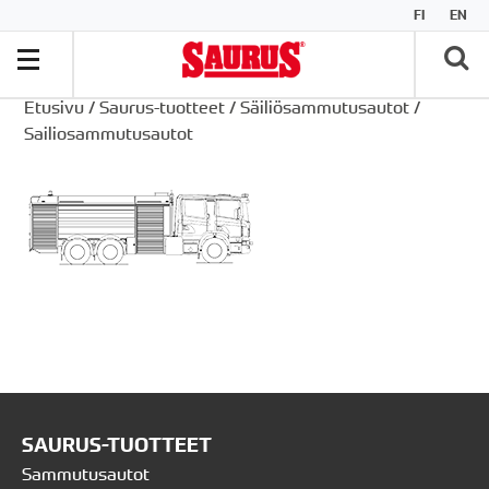
FI
EN
Etusivu
/
Saurus-tuotteet
/
Säiliösammutusautot
/
Sailiosammutusautot
SAURUS-TUOTTEET
Sammutusautot