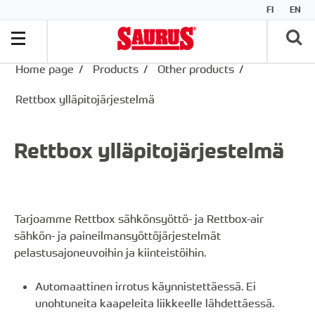
FI
EN
Home page
/
Products
/
Other products
/
Rettbox ylläpitojärjestelmä
Rettbox ylläpitojärjestelmä
Tarjoamme Rettbox sähkönsyöttö- ja Rettbox-air
sähkön- ja paineilmansyöttöjärjestelmät
pelastusajoneuvoihin ja kiinteistöihin.
Automaattinen irrotus käynnistettäessä. Ei
unohtuneita kaapeleita liikkeelle lähdettäessä.