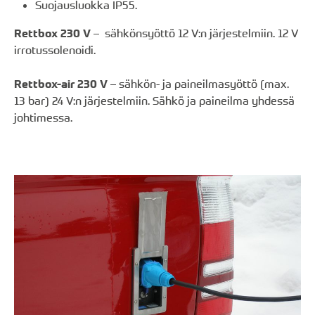
Suojausluokka IP55.
Rettbox 230 V
– sähkönsyöttö 12 V:n järjestelmiin. 12 V
irrotussolenoidi.
Rettbox-air 230 V
– sähkön- ja paineilmasyöttö (max.
13 bar) 24 V:n järjestelmiin. Sähkö ja paineilma yhdessä
johtimessa.