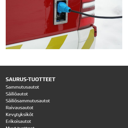
SAURUS-TUOTTEET
Sammutusautot
Säiliöautot
Säiliösammutusautot
Raivausautot
Kevytyksiköt
Erikoisautot
Muut tuotteet