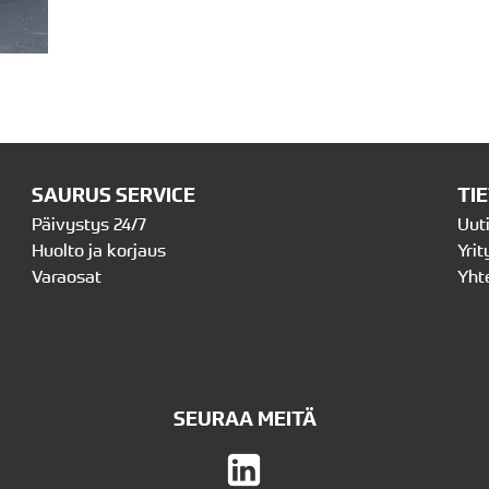
SAURUS SERVICE
TI
Päivystys 24/7
Uut
Huolto ja korjaus
Yrit
Varaosat
Yht
SEURAA MEITÄ