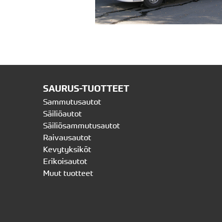
SAURUS-TUOTTEET
Sammutusautot
Säiliöautot
Säiliösammutusautot
Raivausautot
Kevytyksiköt
Erikoisautot
Muut tuotteet