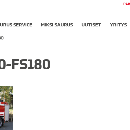
PÄI
URUS SERVICE
MIKSI SAURUS
UUTISET
YRITYS
80
0-FS180