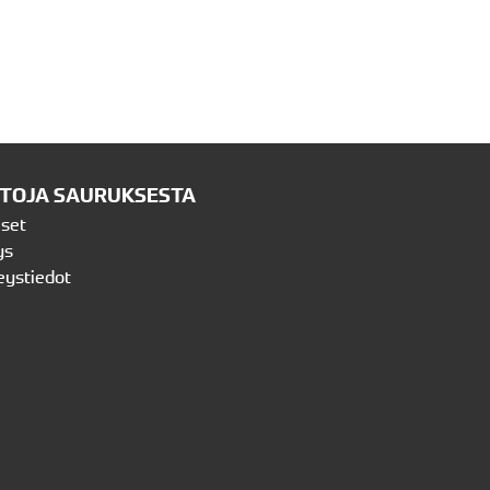
ETOJA SAURUKSESTA
iset
ys
eystiedot