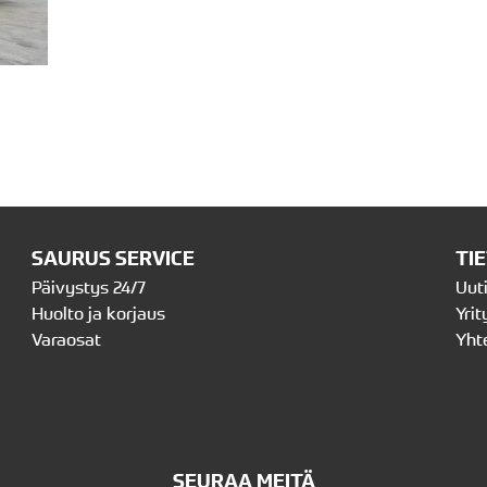
SAURUS SERVICE
TI
Päivystys 24/7
Uut
Huolto ja korjaus
Yrit
Varaosat
Yht
SEURAA MEITÄ