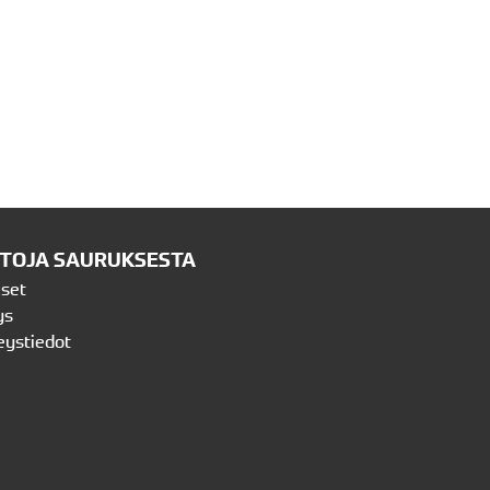
ETOJA SAURUKSESTA
iset
ys
eystiedot