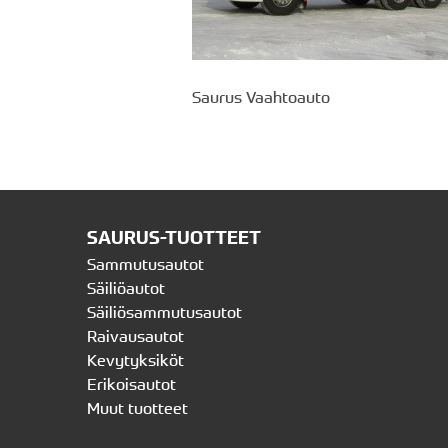
Saurus Vaahtoauto
SAURUS-TUOTTEET
Sammutusautot
Säiliöautot
Säiliösammutusautot
Raivausautot
Kevytyksiköt
Erikoisautot
Muut tuotteet