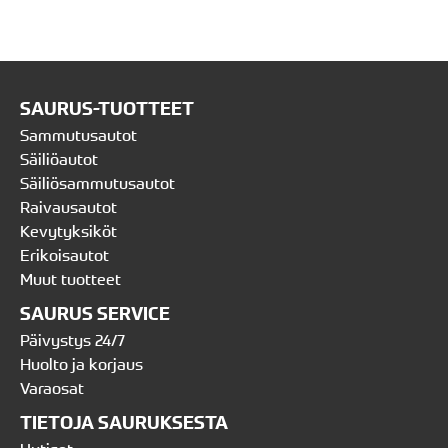
SAURUS-TUOTTEET
Sammutusautot
Säiliöautot
Säiliösammutusautot
Raivausautot
Kevytyksiköt
Erikoisautot
Muut tuotteet
SAURUS SERVICE
Päivystys 24/7
Huolto ja korjaus
Varaosat
TIETOJA SAURUKSESTA