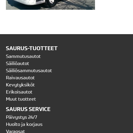
SAURUS-TUOTTEET
Sammutusautot
Säiliöautot
Säiliösammutusautot
Raivausautot
Kevytyksiköt
Erikoisautot
Muut tuotteet
SAURUS SERVICE
Päivystys 24/7
Huolto ja korjaus
Varaosat