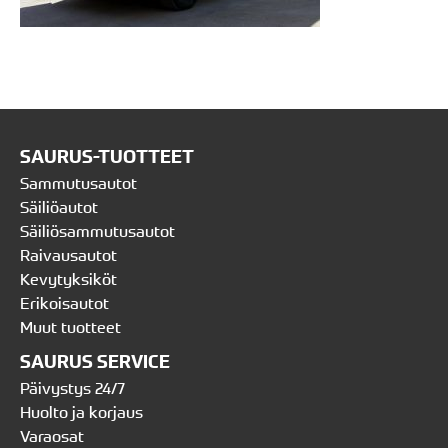
SAURUS-TUOTTEET
Sammutusautot
Säiliöautot
Säiliösammutusautot
Raivausautot
Kevytyksiköt
Erikoisautot
Muut tuotteet
SAURUS SERVICE
Päivystys 24/7
Huolto ja korjaus
Varaosat