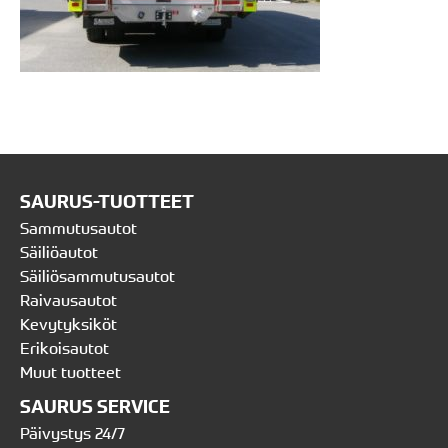
SAURUS-TUOTTEET
Sammutusautot
Säiliöautot
Säiliösammutusautot
Raivausautot
Kevytyksiköt
Erikoisautot
Muut tuotteet
SAURUS SERVICE
Päivystys 24/7