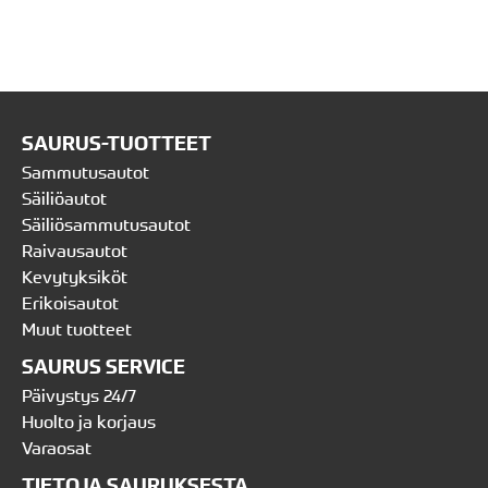
SAURUS-TUOTTEET
Sammutusautot
Säiliöautot
Säiliösammutusautot
Raivausautot
Kevytyksiköt
Erikoisautot
Muut tuotteet
SAURUS SERVICE
Päivystys 24/7
Huolto ja korjaus
Varaosat
TIETOJA SAURUKSESTA