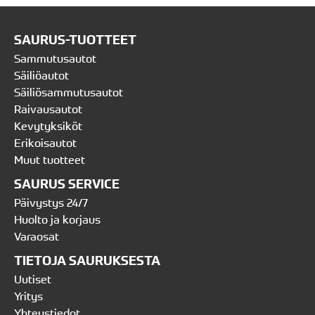
SAURUS-TUOTTEET
Sammutusautot
Säiliöautot
Säiliösammutusautot
Raivausautot
Kevytyksiköt
Erikoisautot
Muut tuotteet
SAURUS SERVICE
Päivystys 24/7
Huolto ja korjaus
Varaosat
TIETOJA SAURUKSESTA
Uutiset
Yritys
Yhteystiedot