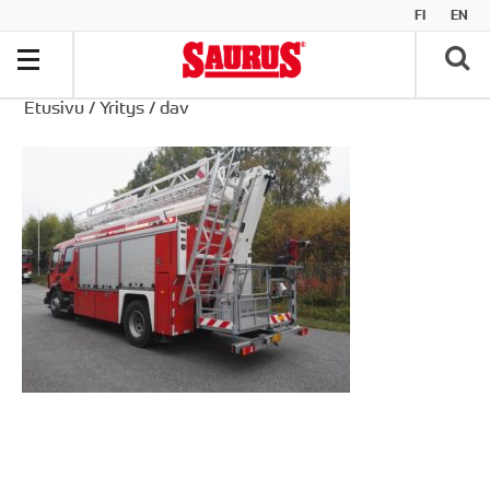
FI
EN
Etusivu
/
Yritys
/
dav