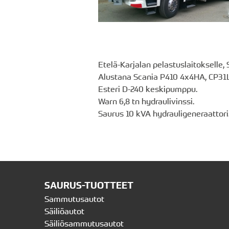
Etelä-Karjalan pelastuslaitokselle
Alustana Scania P410 4x4HA, CP31L
Esteri D-240 keskipumppu.
Warn 6,8 tn hydraulivinssi.
Saurus 10 kVA hydrauligeneraattori
SAURUS-TUOTTEET
Sammutusautot
Säiliöautot
Säiliösammutusautot