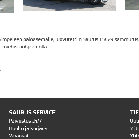
, Simpeleen paloasemalle, luovutettiin Saurus FSC29 sammutus
 miehistöohjaamolla.
.
SAURUS SERVICE
TI
Päivystys 24/7
Uut
Huolto ja korjaus
Yrit
Varaosat
Yht