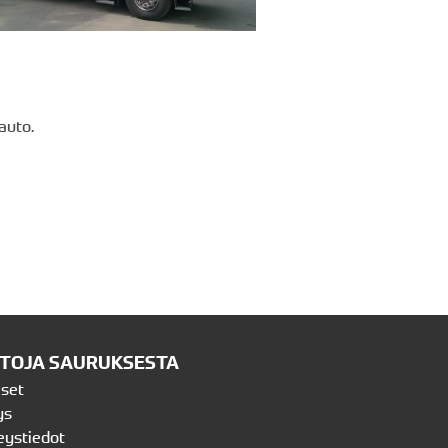
auto.
ETOJA SAURUKSESTA
iset
ys
eystiedot