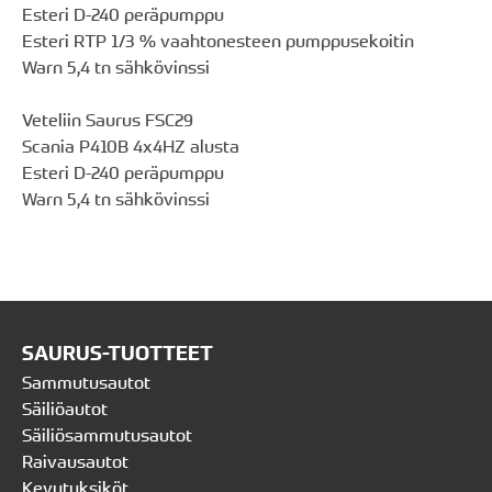
Esteri D-240 peräpumppu
Esteri RTP 1/3 % vaahtonesteen pumppusekoitin
Warn 5,4 tn sähkövinssi
Veteliin Saurus FSC29
Scania P410B 4x4HZ alusta
Esteri D-240 peräpumppu
Warn 5,4 tn sähkövinssi
SAURUS-TUOTTEET
Sammutusautot
Säiliöautot
Säiliösammutusautot
Raivausautot
Kevytyksiköt