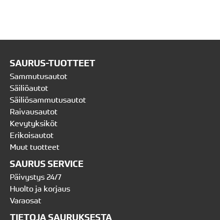
SAURUS-TUOTTEET
Sammutusautot
Säiliöautot
Säiliösammutusautot
Raivausautot
Kevytyksiköt
Erikoisautot
Muut tuotteet
SAURUS SERVICE
Päivystys 24/7
Huolto ja korjaus
Varaosat
TIETOJA SAURUKSESTA