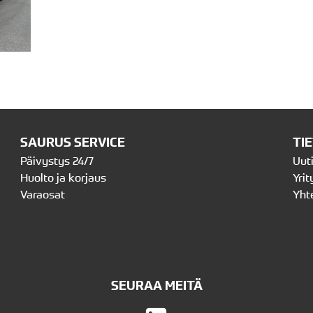
SAURUS SERVICE
TI
Päivystys 24/7
Uut
Huolto ja korjaus
Yrit
Varaosat
Yht
SEURAA MEITÄ