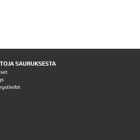
ETOJA SAURUKSESTA
iset
ys
eystiedot