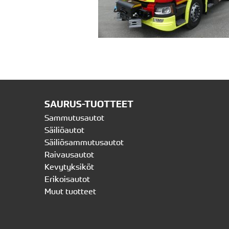
SAURUS-TUOTTEET
Sammutusautot
Säiliöautot
Säiliösammutusautot
Raivausautot
Kevytyksiköt
Erikoisautot
Muut tuotteet