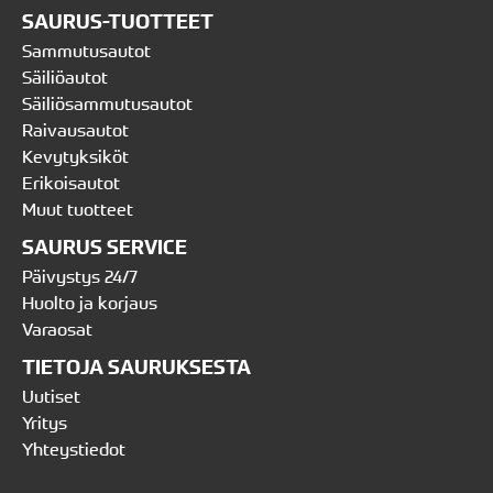
SAURUS-TUOTTEET
Sammutusautot
Säiliöautot
Säiliösammutusautot
Raivausautot
Kevytyksiköt
Erikoisautot
Muut tuotteet
SAURUS SERVICE
Päivystys 24/7
Huolto ja korjaus
Varaosat
TIETOJA SAURUKSESTA
Uutiset
Yritys
Yhteystiedot