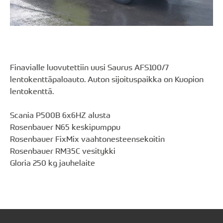
Finavialle luovutettiin uusi Saurus AFS100/7
lentokenttäpaloauto. Auton sijoituspaikka on Kuopion
lentokenttä.
Scania P500B 6x6HZ alusta
Rosenbauer N65 keskipumppu
Rosenbauer FixMix vaahtonesteensekoitin
Rosenbauer RM35C vesitykki
Gloria 250 kg jauhelaite