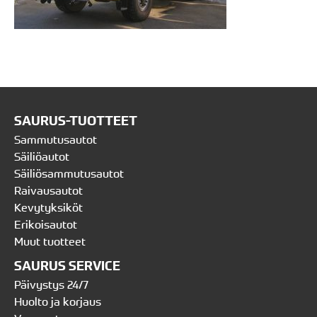
SAURUS-TUOTTEET
Sammutusautot
Säiliöautot
Säiliösammutusautot
Raivausautot
Kevytyksiköt
Erikoisautot
Muut tuotteet
SAURUS SERVICE
Päivystys 24/7
Huolto ja korjaus