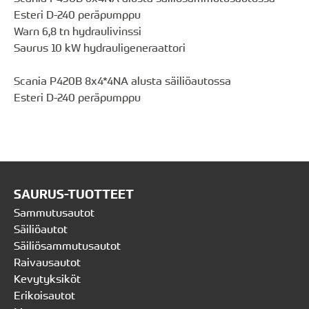
Esteri D-240 peräpumppu
Warn 6,8 tn hydraulivinssi
Saurus 10 kW hydrauligeneraattori
Scania P420B 8x4*4NA alusta säiliöautossa
Esteri D-240 peräpumppu
SAURUS-TUOTTEET
Sammutusautot
Säiliöautot
Säiliösammutusautot
Raivausautot
Kevytyksiköt
Erikoisautot