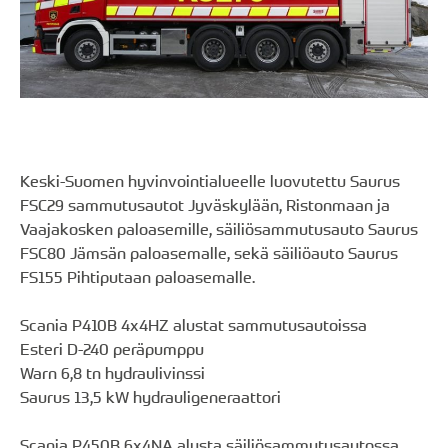
Keski-Suomen hyvinvointialueelle luovutettu Saurus
FSC29 sammutusautot Jyväskylään, Ristonmaan ja
Vaajakosken paloasemille, säiliösammutusauto Saurus
FSC80 Jämsän paloasemalle, sekä säiliöauto Saurus
FS155 Pihtiputaan paloasemalle.
Scania P410B 4x4HZ alustat sammutusautoissa
Esteri D-240 peräpumppu
Warn 6,8 tn hydraulivinssi
Saurus 13,5 kW hydrauligeneraattori
Scania P450B 6x4NA alusta säiliösammutusautossa