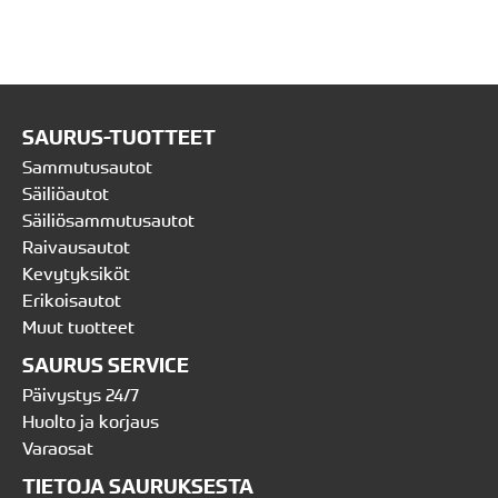
SAURUS-TUOTTEET
Sammutusautot
Säiliöautot
Säiliösammutusautot
Raivausautot
Kevytyksiköt
Erikoisautot
Muut tuotteet
SAURUS SERVICE
Päivystys 24/7
Huolto ja korjaus
Varaosat
TIETOJA SAURUKSESTA