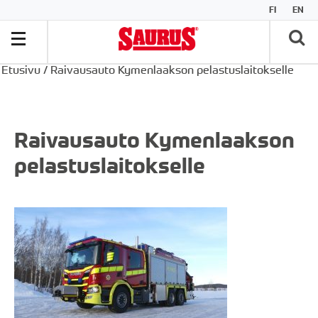
FI
EN
Etusivu
/
Raivausauto Kymenlaakson pelastuslaitokselle
Raivausauto Kymenlaakson
pelastuslaitokselle