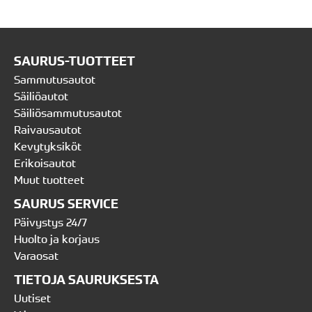
SAURUS-TUOTTEET
Sammutusautot
Säiliöautot
Säiliösammutusautot
Raivausautot
Kevytyksiköt
Erikoisautot
Muut tuotteet
SAURUS SERVICE
Päivystys 24/7
Huolto ja korjaus
Varaosat
TIETOJA SAURUKSESTA
Uutiset