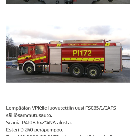
Lempäälän VPK:lle luovutettiin uusi FSC85/1/CAFS
säiliösammutusauto.
Scania P410B 6x2*4NA alusta.
Esteri D-240 peräpumppu.