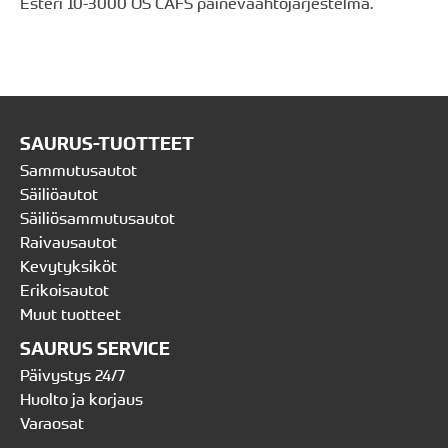
Esteri 10-3000 OS CAFS painevaahtojärjestelmä.
SAURUS-TUOTTEET
Sammutusautot
Säiliöautot
Säiliösammutusautot
Raivausautot
Kevytyksiköt
Erikoisautot
Muut tuotteet
SAURUS SERVICE
Päivystys 24/7
Huolto ja korjaus
Varaosat