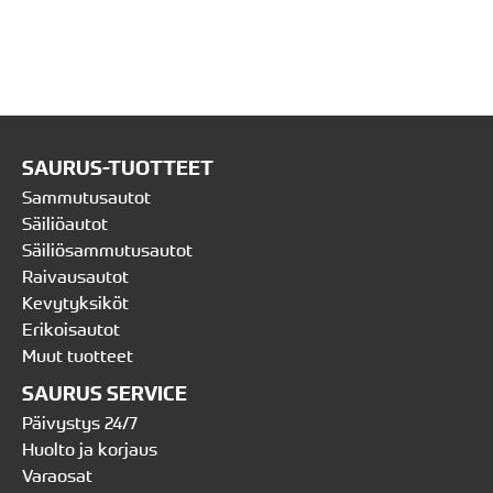
SAURUS-TUOTTEET
Sammutusautot
Säiliöautot
Säiliösammutusautot
Raivausautot
Kevytyksiköt
Erikoisautot
Muut tuotteet
SAURUS SERVICE
Päivystys 24/7
Huolto ja korjaus
Varaosat