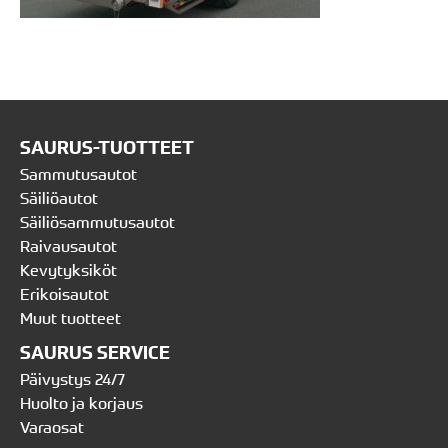
SAURUS-TUOTTEET
Sammutusautot
Säiliöautot
Säiliösammutusautot
Raivausautot
Kevytyksiköt
Erikoisautot
Muut tuotteet
SAURUS SERVICE
Päivystys 24/7
Huolto ja korjaus
Varaosat