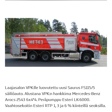
Laajasalon VPK:lle luovutettu uusi Saurus FS115/5
säiliöauto. Alustana VPK:n hankkima Mercedes-Benz
Arocs 2543 6x4*4. Peräpumppu Esteri LK-6000.
Vaahtosekoitin Esteri RTP 1, 3 ja 6 % kiinteillä seoksilla.