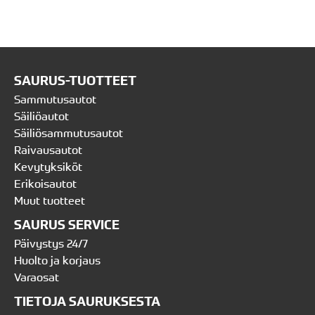
SAURUS-TUOTTEET
Sammutusautot
Säiliöautot
Säiliösammutusautot
Raivausautot
Kevytyksiköt
Erikoisautot
Muut tuotteet
SAURUS SERVICE
Päivystys 24/7
Huolto ja korjaus
Varaosat
TIETOJA SAURUKSESTA