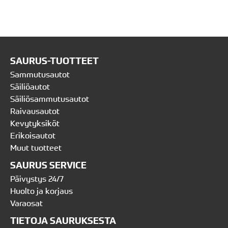
SAURUS-TUOTTEET
Sammutusautot
Säiliöautot
Säiliösammutusautot
Raivausautot
Kevytyksiköt
Erikoisautot
Muut tuotteet
SAURUS SERVICE
Päivystys 24/7
Huolto ja korjaus
Varaosat
TIETOJA SAURUKSESTA