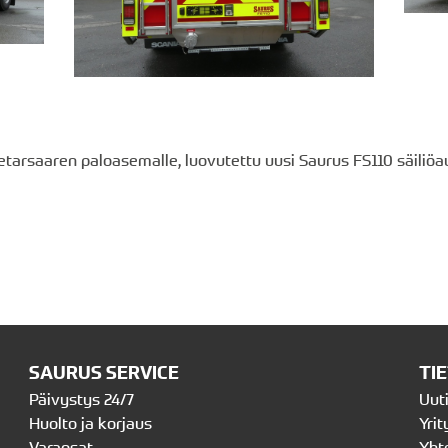
etarsaaren paloasemalle, luovutettu uusi Saurus FS110 säiliöa
SAURUS SERVICE
TI
Päivystys 24/7
Uut
Huolto ja korjaus
Yrit
Varaosat
Yht