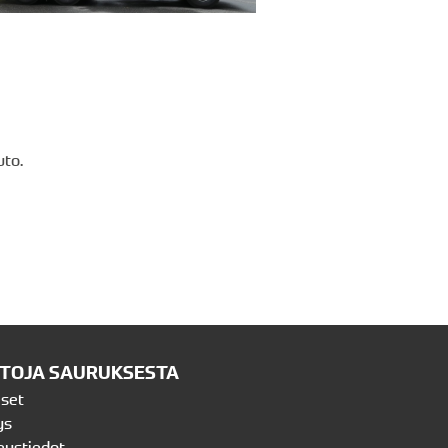
uto.
ETOJA SAURUKSESTA
iset
ys
eystiedot