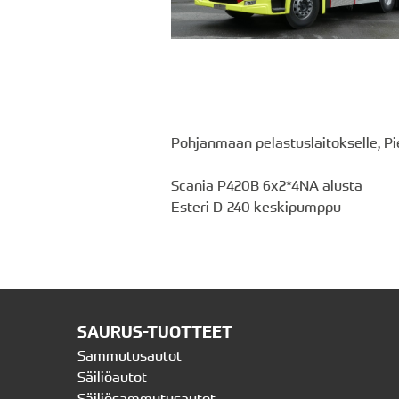
Pohjanmaan pelastuslaitokselle, Pi
Scania P420B 6x2*4NA alusta
Esteri D-240 keskipumppu
SAURUS-TUOTTEET
Sammutusautot
Säiliöautot
Säiliösammutusautot