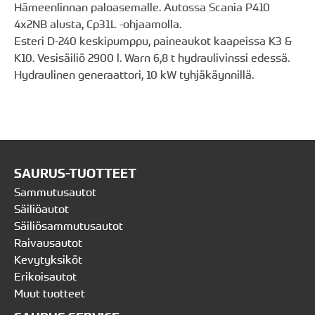
Hämeenlinnan paloasemalle. Autossa Scania P410
4x2NB alusta, Cp31L -ohjaamolla.
Esteri D-240 keskipumppu, paineaukot kaapeissa K3 &
K10. Vesisäiliö 2900 l. Warn 6,8 t hydraulivinssi edessä.
Hydraulinen generaattori, 10 kW tyhjäkäynnillä.
SAURUS-TUOTTEET
Sammutusautot
Säiliöautot
Säiliösammutusautot
Raivausautot
Kevytyksiköt
Erikoisautot
Muut tuotteet