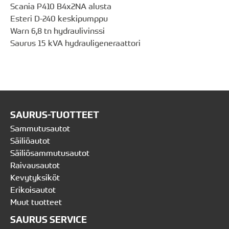
Scania P410 B4x2NA alusta
Esteri D-240 keskipumppu
Warn 6,8 tn hydraulivinssi
Saurus 15 kVA hydrauligeneraattori
SAURUS-TUOTTEET
Sammutusautot
Säiliöautot
Säiliösammutusautot
Raivausautot
Kevytyksiköt
Erikoisautot
Muut tuotteet
SAURUS SERVICE