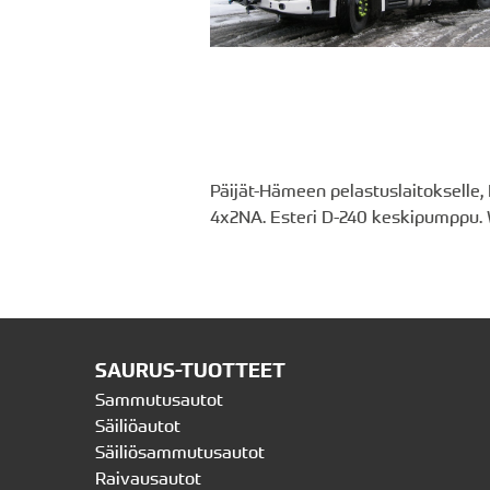
Päijät-Hämeen pelastuslaitokselle,
4x2NA. Esteri D-240 keskipumppu. Wa
SAURUS-TUOTTEET
Sammutusautot
Säiliöautot
Säiliösammutusautot
Raivausautot