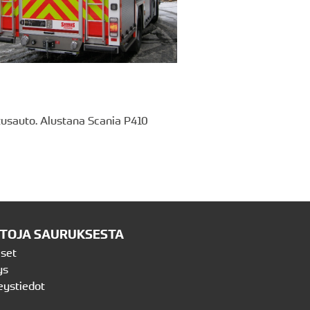
tusauto. Alustana Scania P410
ETOJA SAURUKSESTA
iset
ys
eystiedot