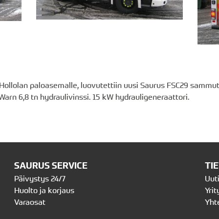
 Hollolan paloasemalle, luovutettiin uusi Saurus FSC29 sammu
rn 6,8 tn hydraulivinssi. 15 kW hydrauligeneraattori.
SAURUS SERVICE
TI
Päivystys 24/7
Uut
Huolto ja korjaus
Yrit
Varaosat
Yht