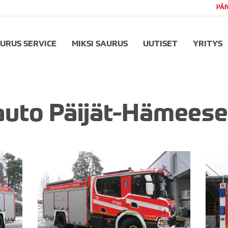
PÄI
URUS SERVICE
MIKSI SAURUS
UUTISET
YRITYS
uto Päijät-Hämees