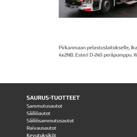
Pirkanmaan pelastuslaitokselle, Ik
4x2NB. Esteri D-240 peräpumppu. Wa
SAURUS-TUOTTEET
Sammutusautot
Säiliöautot
Säiliösammutusautot
Raivausautot
Kevytyksiköt