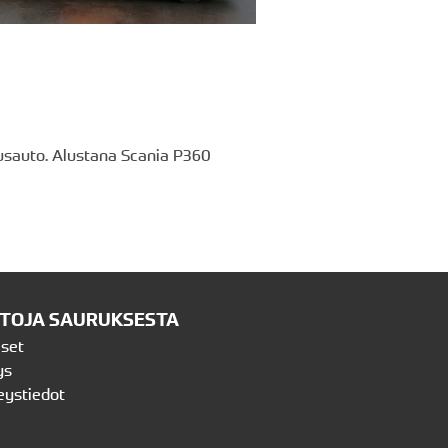
tusauto. Alustana Scania P360
ETOJA SAURUKSESTA
iset
ys
eystiedot