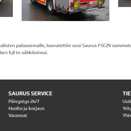
aalisten paloasemalle, luovutettiin uusi Saurus FSC29 sammu
rn 6,8 tn sähkövinssi.
SAURUS SERVICE
TI
Päivystys 24/7
Uut
Huolto ja korjaus
Yrit
Varaosat
Yht