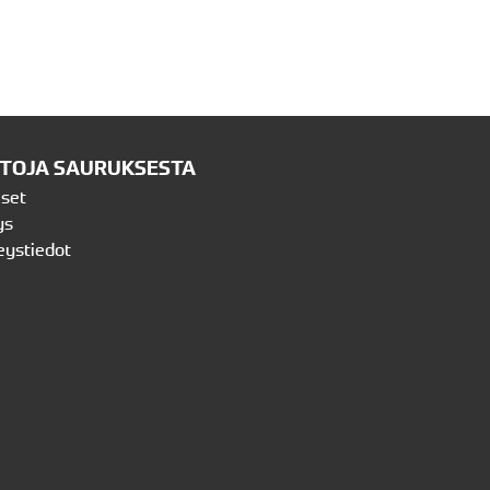
ETOJA SAURUKSESTA
iset
ys
eystiedot