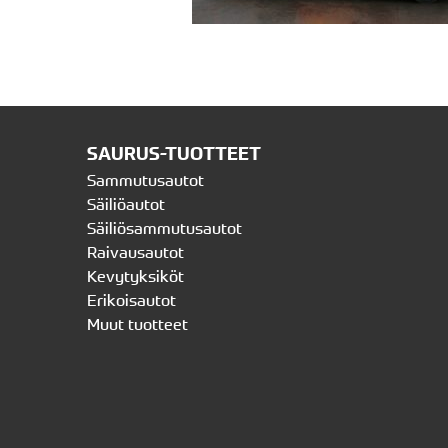
SAURUS-TUOTTEET
Sammutusautot
Säiliöautot
Säiliösammutusautot
Raivausautot
Kevytyksiköt
Erikoisautot
Muut tuotteet