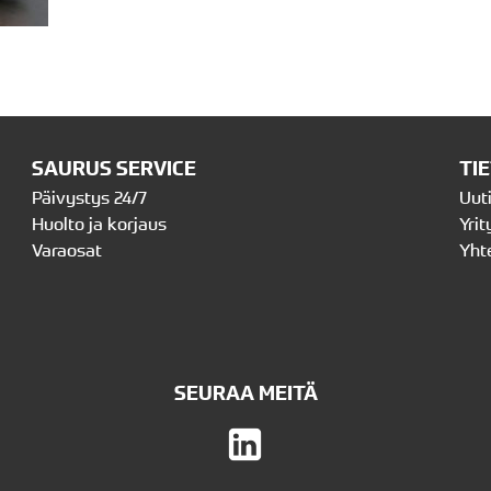
SAURUS SERVICE
TI
Päivystys 24/7
Uut
Huolto ja korjaus
Yrit
Varaosat
Yht
SEURAA MEITÄ