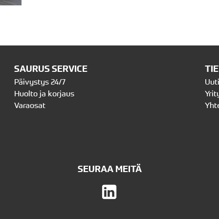
SAURUS SERVICE
TI
Päivystys 24/7
Uut
Huolto ja korjaus
Yrit
Varaosat
Yht
SEURAA MEITÄ