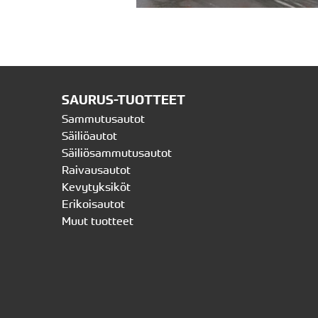
SAURUS-TUOTTEET
Sammutusautot
Säiliöautot
Säiliösammutusautot
Raivausautot
Kevytyksiköt
Erikoisautot
Muut tuotteet