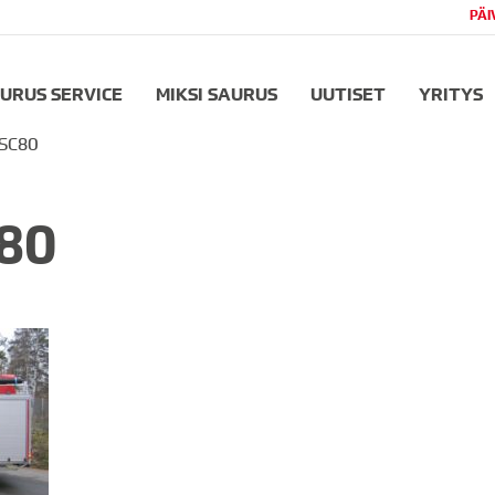
PÄI
URUS SERVICE
MIKSI SAURUS
UUTISET
YRITYS
FSC80
80