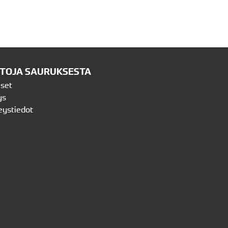
ETOJA SAURUKSESTA
iset
ys
eystiedot