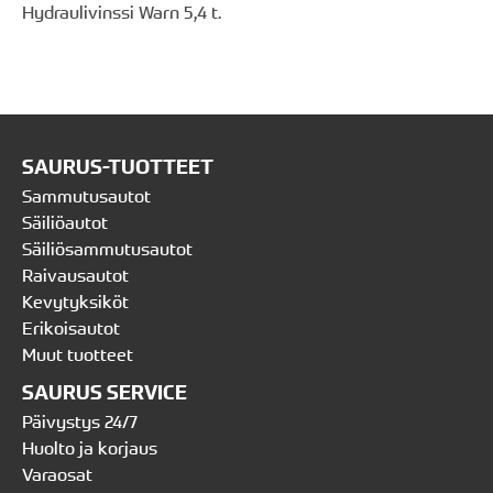
Hydraulivinssi Warn 5,4 t.
SAURUS-TUOTTEET
Sammutusautot
Säiliöautot
Säiliösammutusautot
Raivausautot
Kevytyksiköt
Erikoisautot
Muut tuotteet
SAURUS SERVICE
Päivystys 24/7
Huolto ja korjaus
Varaosat