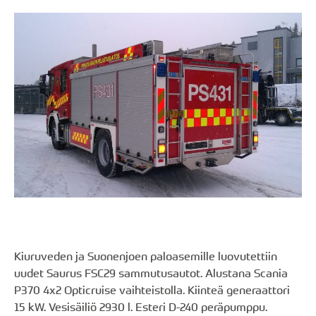
Kiuruveden ja Suonenjoen paloasemille luovutettiin
uudet Saurus FSC29 sammutusautot. Alustana Scania
P370 4x2 Opticruise vaihteistolla. Kiinteä generaattori
15 kW. Vesisäiliö 2930 l. Esteri D-240 peräpumppu.