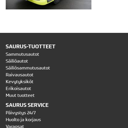
SAURUS-TUOTTEET
Sammutusautot
Säiliöautot
Säiliösammutusautot
Raivausautot
Kevytyksiköt
Erikoisautot
Muut tuotteet
SAURUS SERVICE
Päivystys 24/7
Huolto ja korjaus
Varaosat