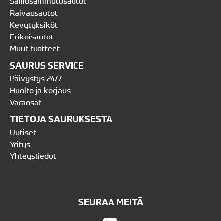
Säiliösammutusautot
Raivausautot
Kevytyksiköt
Erikoisautot
Muut tuotteet
SAURUS SERVICE
Päivystys 24/7
Huolto ja korjaus
Varaosat
TIETOJA SAURUKSESTA
Uutiset
Yritys
Yhteystiedot
SEURAA MEITÄ