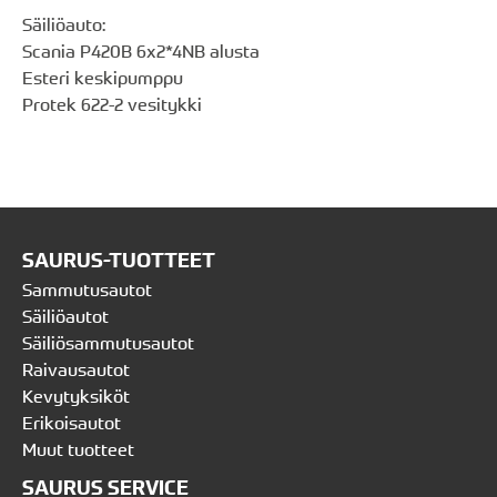
Säiliöauto:
Scania P420B 6x2*4NB alusta
Esteri keskipumppu
Protek 622-2 vesitykki
SAURUS-TUOTTEET
Sammutusautot
Säiliöautot
Säiliösammutusautot
Raivausautot
Kevytyksiköt
Erikoisautot
Muut tuotteet
SAURUS SERVICE