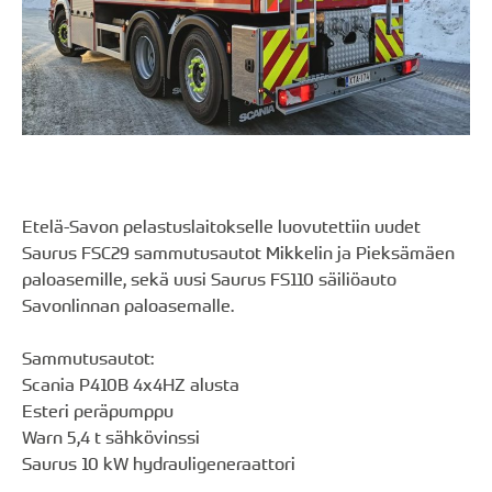
Etelä-Savon pelastuslaitokselle luovutettiin uudet
Saurus FSC29 sammutusautot Mikkelin ja Pieksämäen
paloasemille, sekä uusi Saurus FS110 säiliöauto
Savonlinnan paloasemalle.
Sammutusautot:
Scania P410B 4x4HZ alusta
Esteri peräpumppu
Warn 5,4 t sähkövinssi
Saurus 10 kW hydrauligeneraattori