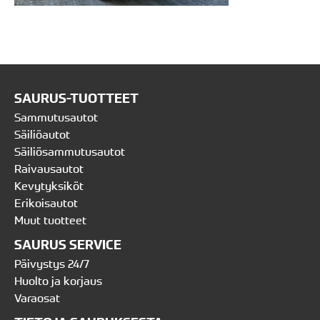
SAURUS-TUOTTEET
Sammutusautot
Säiliöautot
Säiliösammutusautot
Raivausautot
Kevytyksiköt
Erikoisautot
Muut tuotteet
SAURUS SERVICE
Päivystys 24/7
Huolto ja korjaus
Varaosat