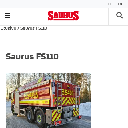
FI
EN
Etusivu
/
Saurus FS110
Saurus FS110