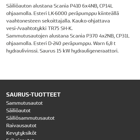
Säiliöauton alustana Scania P410 6x4NB, CP14L
ohjaamolla. Esteri LK-6000 peräpumppu kiinteällä
vaahtonesteen sekoittajalla. Kauko-ohjattava
vesi-/vaahtotykki TR75 SH-K.
Sammutusautojen alustana Scania P370 4x2NB, CP31L
ohjaamolla. Esteri D-240 peräpumppu. Warn 6,8 t
hydraulivinssi. Saurus 15 kW hydrauligeneraattori.
SAURUS-TUOTTEET
Sammutusautot
Säiliöautot
Säiliösammutusautot
Raivausautot
Kevytyksiköt