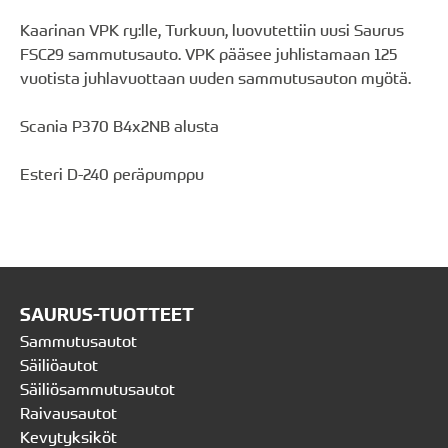
Kaarinan VPK ry:lle, Turkuun, luovutettiin uusi Saurus
FSC29 sammutusauto. VPK pääsee juhlistamaan 125
vuotista juhlavuottaan uuden sammutusauton myötä.
Scania P370 B4x2NB alusta
Esteri D-240 peräpumppu
SAURUS-TUOTTEET
Sammutusautot
Säiliöautot
Säiliösammutusautot
Raivausautot
Kevytyksiköt