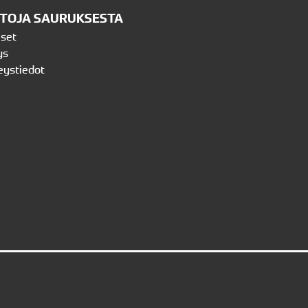
ETOJA SAURUKSESTA
iset
ys
eystiedot