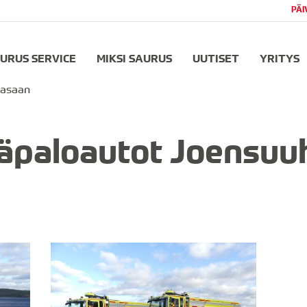
PÄI
URUS SERVICE
MIKSI SAURUS
UUTISET
YRITYS
aasaan
äpaloautot Joensuuh