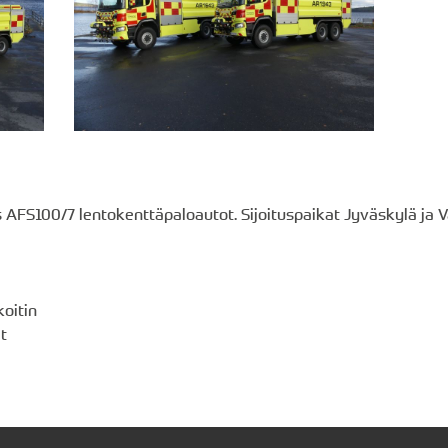
s AFS100/7 lentokenttäpaloautot. Sijoituspaikat Jyväskylä ja 
oitin
t