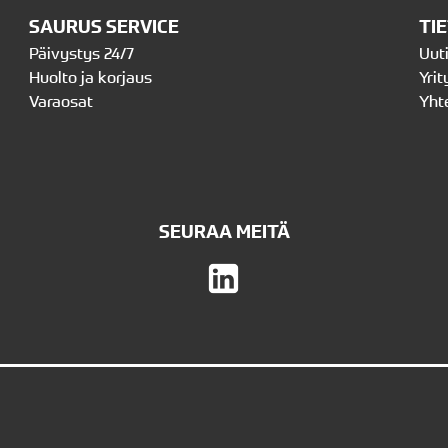
SAURUS SERVICE
TI
Päivystys 24/7
Uut
Huolto ja korjaus
Yrit
Varaosat
Yht
SEURAA MEITÄ