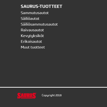
SAURUS-TUOTTEET
Sammutusautot
Säiliöautot
Säiliösammutusautot
Raivausautot
Kevytyksiköt
Erikoisautot
Muut tuotteet
Copyright 2018