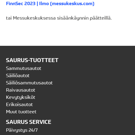
FinnSec 2023 | Ilmo (messukeskus.com)
tai Messukeskuksessa sisäänkäynnin päätteillä.
SAURUS-TUOTTEET
Sammutusautot
Säiliöautot
Säiliösammutusautot
Raivausautot
Kevytyksiköt
Erikoisautot
Muut tuotteet
SAURUS SERVICE
Päivystys 24/7